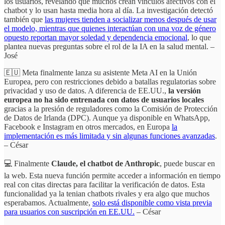
los usuarios, revelando que muchos crean vínculos afectivos con el
chatbot y lo usan hasta media hora al día. La investigación detectó
también que
las mujeres tienden a socializar menos después de usar
el modelo, mientras que quienes interactúan con una voz de género
opuesto reportan mayor soledad y dependencia emocional
, lo que
plantea nuevas preguntas sobre el rol de la IA en la salud mental. –
José
🇪🇺 Meta finalmente lanza su asistente Meta AI en la Unión
Europea, pero con restricciones debido a batallas regulatorias sobre
privacidad y uso de datos. A diferencia de EE.UU.,
la versión
europea no ha sido entrenada con datos de usuarios locales
gracias a la presión de reguladores como la Comisión de Protección
de Datos de Irlanda (DPC). Aunque ya disponible en WhatsApp,
Facebook e Instagram en otros mercados, en Europa
la
implementación es más limitada y sin algunas funciones avanzadas
.
– César
💻 Finalmente
Claude, el chatbot de Anthropic
, puede buscar en
la web. Esta nueva función permite acceder a información en tiempo
real con citas directas para facilitar la verificación de datos. Esta
funcionalidad ya la tenian chatbots rivales y era algo que muchos
esperabamos. Actualmente,
solo está disponible como vista previa
para usuarios con suscripción en EE.UU.
– César