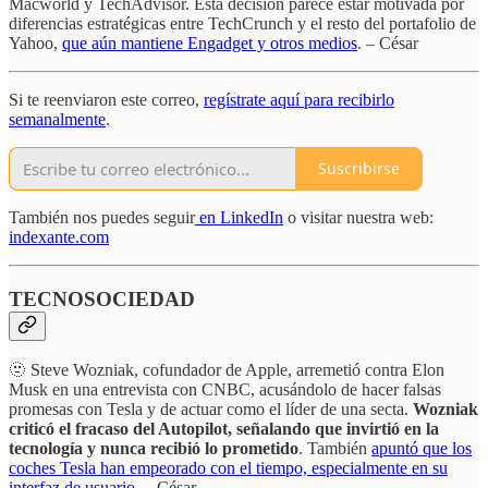
Macworld y TechAdvisor. Esta decisión parece estar motivada por
diferencias estratégicas entre TechCrunch y el resto del portafolio de
Yahoo,
que aún mantiene Engadget y otros medios
. – César
Si te reenviaron este correo,
regístrate aquí para recibirlo
semanalmente
.
Suscribirse
También nos puedes seguir
en LinkedIn
o visitar nuestra web:
indexante.com
TECNOSOCIEDAD
🫥 Steve Wozniak, cofundador de Apple, arremetió contra Elon
Musk en una entrevista con CNBC, acusándolo de hacer falsas
promesas con Tesla y de actuar como el líder de una secta.
Wozniak
criticó el fracaso del Autopilot, señalando que invirtió en la
tecnología y nunca recibió lo prometido
. También
apuntó que los
coches Tesla han empeorado con el tiempo, especialmente en su
interfaz de usuario
. – César