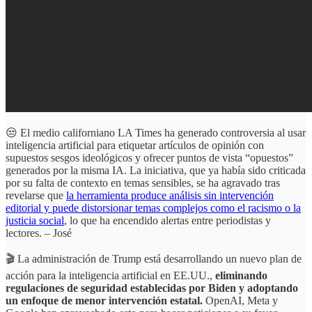
😒 El medio californiano LA Times ha generado controversia al usar
inteligencia artificial para etiquetar artículos de opinión con
supuestos sesgos ideológicos y ofrecer puntos de vista “opuestos”
generados por la misma IA. La iniciativa, que ya había sido criticada
por su falta de contexto en temas sensibles, se ha agravado tras
revelarse que
la herramienta produce análisis sin intervención
editorial y puede distorsionar temas complejos como el racismo o la
justicia social
, lo que ha encendido alertas entre periodistas y
lectores. – José
🎬 La administración de Trump está desarrollando un nuevo plan de
acción para la inteligencia artificial en EE.UU.,
eliminando
regulaciones de seguridad establecidas por Biden y adoptando
un enfoque de menor intervención estatal.
OpenAI, Meta y