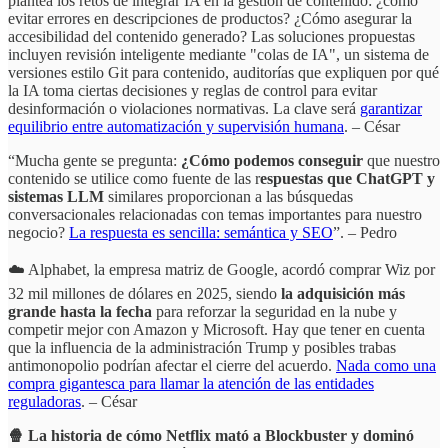
plantea los retos de integrar IA en la gestión de contenido: ¿cómo
evitar errores en descripciones de productos? ¿Cómo asegurar la
accesibilidad del contenido generado? Las soluciones propuestas
incluyen revisión inteligente mediante "colas de IA", un sistema de
versiones estilo Git para contenido, auditorías que expliquen por qué
la IA toma ciertas decisiones y reglas de control para evitar
desinformación o violaciones normativas. La clave será
garantizar
equilibrio entre automatización y supervisión humana
. – César
“Mucha gente se pregunta:
¿Cómo podemos conseguir
que nuestro
contenido se utilice como fuente de las r
espuestas que ChatGPT y
sistemas LLM
similares proporcionan a las búsquedas
conversacionales relacionadas con temas importantes para nuestro
negocio?
La respuesta es sencilla: semántica y SEO
”. – Pedro
☁️ Alphabet, la empresa matriz de Google, acordó comprar Wiz por
32 mil millones de dólares en 2025, siendo
la adquisición más
grande hasta la fecha
para reforzar la seguridad en la nube y
competir mejor con Amazon y Microsoft. Hay que tener en cuenta
que la influencia de la administración Trump y posibles trabas
antimonopolio podrían afectar el cierre del acuerdo.
Nada como una
compra gigantesca para llamar la atención de las entidades
reguladoras
. – César
🍿 La historia de cómo Netflix mató a Blockbuster y dominó