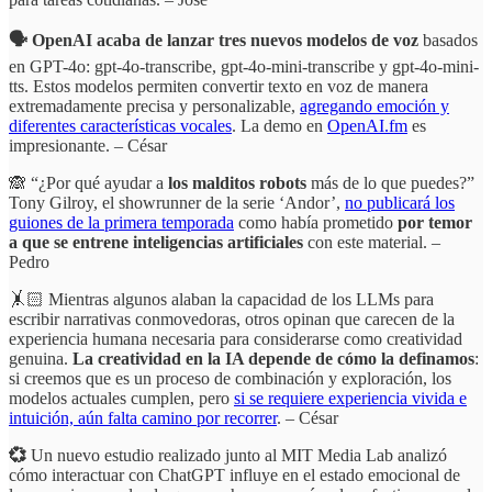
🗣️ OpenAI acaba de lanzar tres nuevos modelos de voz
basados
en GPT-4o: gpt-4o-transcribe, gpt-4o-mini-transcribe y gpt-4o-mini-
tts. Estos modelos permiten convertir texto en voz de manera
extremadamente precisa y personalizable,
agregando emoción y
diferentes características vocales
. La demo en
OpenAI.fm
es
impresionante. – César
🙈 “¿Por qué ayudar a
los malditos robots
más de lo que puedes?”
Tony Gilroy, el showrunner de la serie ‘Andor’,
no publicará los
guiones de la primera temporada
como había prometido
por temor
a que se entrene inteligencias artificiales
con este material. –
Pedro
🤸🏻 Mientras algunos alaban la capacidad de los LLMs para
escribir narrativas conmovedoras, otros opinan que carecen de la
experiencia humana necesaria para considerarse como creatividad
genuina.
La creatividad en la IA depende de cómo la definamos
:
si creemos que es un proceso de combinación y exploración, los
modelos actuales cumplen, pero
si se requiere experiencia vivida e
intuición, aún falta camino por recorrer
. – César
💞
Un nuevo estudio realizado junto al MIT Media Lab analizó
cómo interactuar con ChatGPT influye en el estado emocional de