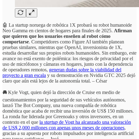
🤖 La startup noruega de robótica 1X probará su robot humanoide
Neo Gamma en cientos de hogares para finales de 2025.
Afirman
que quieren que los usuarios enseñen al robot cómo
comportarse
. Competidores como Figure AI también planean
pruebas similares, mientras que OpenAI, inversionista de 1X,
estudia desarrollar sus propios robots humanoides. Sin embargo, este
avance no está exento de polémica: los riesgos de privacidad por el
uso de micrófonos y cámaras en hogares, junto con la dependencia
de operadores remotos,
generan dudas sobre la viabilidad del
proyecto a gran escala
y su demostración en Nvidia GTC 2025 dejó
claro que aún está lejos de la autonomía total. – César
🚘
Kyle Vogt, quien dejó la dirección de Cruise en medio de
cuestionamientos por la seguridad de sus vehículos autónomos,
lanzó The Bot Company, una nueva compañía de robótica
doméstica que acaba de recibir una inversión de US$ 150 millones.
La ronda fue liderada por Greenoaks y otros inversores, en un
contexto en el que
la
startup
de Vogt ha alcanzado una valoración
de US$ 2,000 millones con apenas unos meses de operaciones
,
gracias a su apuesta por robots impulsados por inteligencia artificial
para tareas cotidianas. – José