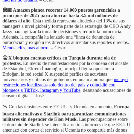
🦹🏼 Amazon planea recortar 14,000 puestos gerenciales a
principios de 2025 para ahorrar hasta 3.5 mil millones de
dólares al año
. Esta medida representa alrededor del 13% de sus
managers a nivel global y forma parte de la estrategia de CEO Andy
Jassy para agilizar la toma de decisiones y reducir la burocracia.
Además, la compañía ha lanzado una “línea de denuncia de
burocracia” y exigió a los directivos aumentar sus reportes directos.
Menos jefes, más ahorro.
– César
🤐 X bloquea cuentas críticas en Turquía durante ola de
protestas.
En medio de manifestaciones por la condena del alcalde
de Estambul, Ekrem İmamoğlu, principal figura opositora a
Erdoğan, la red social X suspendió perfiles de activistas
universitarios y críticos del gobierno, en una maniobra que
incluyó
restricciones localizadas solo dentro del país y coincidió con
bloqueos a TikTok, Instagram y YouTube
, desatando acusaciones de
censura digital. – José
🛰️ Con las tensiones entre EE.UU. y Ucrania en aumento,
Europa
busca alternativas a Starlink para garantizar comunicaciones
militares sin depender de Elon Musk.
Las preocupaciones sobre
el dominio de Starlink se intensificaron tras informes de que EE.UU.
amenazó con cortar el servicio si Ucrania no compartía más de sus