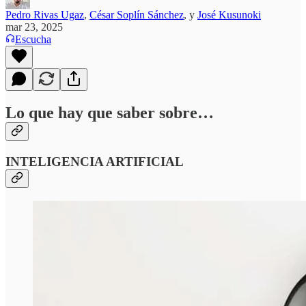
Pedro Rivas Ugaz
,
César Soplín Sánchez
, y
José Kusunoki
mar 23, 2025
Escucha
Lo que hay que saber sobre…
INTELIGENCIA ARTIFICIAL