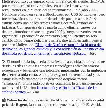
Hollywood.
Lo que empezó como un servicio de alquiler de DVDs
por correo terminó convirtiéndose en una de las mayores
revoluciones en la historia del entretenimiento. En el año 2000,
Netflix se ofreció en venta a Blockbuster por US$ 50 millones, pero
fue rechazado con burlas. dos décadas después, esa decisión se
estudia como uno de los errores estratégicos más grandes de la
industria. Con apuestas de avanzada como eliminar cargos por
demora, introducir el streaming en 2007 y luego convertirse en un
gigante de la producción de contenido original, Netflix no solo
cambió cómo vemos películas y series, sino también quién tiene el
poder en Hollywood.
El auge de Netflix es también la historia del
declive de los grandes estudios y la consolidación de una nueva era
dominada por datos, algoritmos y suscriptores globales
. – José
💸 El mundo de la ingeniería de software ha cambiado radicalmente
desde los días en que las empresas tecnológicas ofrecían salarios
exagerados y beneficios casi ridículos,
impulsadas por la ambición
de crecer a toda costa
. Ahora, la exigencia de rentabilidad y las
estrategias más enfocadas han generado despidos menos
“amigables”, priorizando objetivos concretos. Esta transformación
no la causó la IA, sino
la economía y el fin de la “fiesta” de los
créditos baratos.
– César
📰 Yahoo ha decidido vender TechCrunch a la firma de capital
privado Regent
, la misma que recientemente adquirió PCWorld,