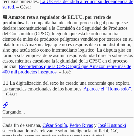
recursos minerales.
La UE está decidida a reducir su dependencia de
su red.
– César
🏪 Amazon reta a regulador de EE.UU. por retiro de
productos.
La compañía ha iniciado un proceso legal para que se
declare inconstitucional a la Comisión de Seguridad de Productos
del Consumidor (CPSC), luego de que esta le ordenara retirar
cientos de miles de productos peligrosos vendidos por terceros en su
plataforma. Amazon alega que no es responsable como distribuidor,
sino que actúa solo como intermediario logístico. La disputa gira en
torno a si la empresa debe asumir responsabilidad directa sobre estos
casos, mientras cuestiona la legitimidad de la CPSC en el proceso
judicial.
Recordemos que la CPSC logró que Amazon retire más de
400 mil productos inseguros
. – José
❤️‍🔥 La digitalización del sexo ha creado una economía que explota
las carencias emocionales de los hombres.
Aparece el “Homo solo”.
– César
Cargando...
Cada fin de semana,
César Soplín,
Pedro Rivas
y
José Kusunoki
seleccionan lo más relevante sobre inteligencia artificial,
CX
,