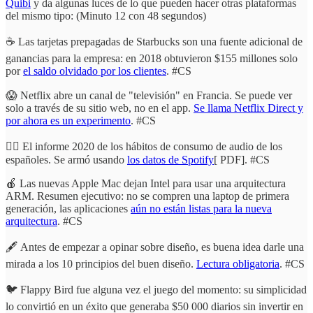
Quibi
y da algunas luces de lo que pueden hacer otras plataformas
del mismo tipo: (Minuto 12 con 48 segundos)
☕ Las tarjetas prepagadas de Starbucks son una fuente adicional de
ganancias para la empresa: en 2018 obtuvieron $155 millones solo
por
el saldo olvidado por los clientes
. #CS
😱 Netflix abre un canal de "televisión" en Francia. Se puede ver
solo a través de su sitio web, no en el app.
Se llama Netflix Direct y
por ahora es un experimento
. #CS
👂🏽 El informe 2020 de los hábitos de consumo de audio de los
españoles. Se armó usando
los datos de Spotify
[ PDF]. #CS
🍎 Las nuevas Apple Mac dejan Intel para usar una arquitectura
ARM. Resumen ejecutivo: no se compren una laptop de primera
generación, las aplicaciones
aún no están listas para la nueva
arquitectura
. #CS
🖋️ Antes de empezar a opinar sobre diseño, es buena idea darle una
mirada a los 10 principios del buen diseño.
Lectura obligatoria
. #CS
🐦 Flappy Bird fue alguna vez el juego del momento: su simplicidad
lo convirtió en un éxito que generaba $50 000 diarios sin invertir en