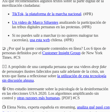
Así que recomendamos algunos textos sobre la parte digital de la
movilización ciudadana:
TikTok, la plataforma de la marcha nacional
. (#PR)
Un video de Marco Sifuentes
analizando la participación de
las tribus digitales peruanas en las protestas. (#PR)
Si no puedes salir a marchar (o no quieres malograr tus
cacerolas),
usa esta web
chilena. (#PR)
🤝 ¿Por qué la gente comparte contenidos en línea? Los 6 tipos de
personas definidos por el
Customer Insight Group
de New York
Times. #CS
🧟‍♀️ A propósito de una campaña peruana que usa videos
deep fake
de personajes ilustres fallecidos para salir adelante de la crisis, un
texto que llama a reflexionar sobre
la utilización de esta tecnología
sin discusión alguna
.
🤪 Otro estudio interesante sobre la psicología de la desinformación
en las elecciones USA 2020. Los algoritmos amplificando sin
control y
otras razones más humanas
. [PDF] #CS
📺 Elena Neira, experta española en streaming,
analiza qué pasó con