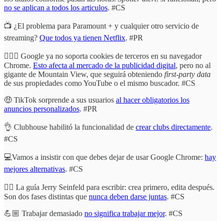
no se aplican a todos los articulos
. #CS
📺 ¿El problema para Paramount + y cualquier otro servicio de
streaming?
Que todos ya tienen Netflix
. #PR
🕵🏼‍♂️ Google ya no soporta cookies de terceros en su navegador
Chrome.
Esto afecta al mercado de la publicidad digital
, pero no al
gigante de Mountain View, que seguirá obteniendo
first-party data
de sus propiedades como YouTube o el mismo buscador. #CS
🤑 TikTok sorprende a sus usuarios
al hacer obligatorios los
anuncios personalizados
. #PR
👌 Clubhouse habilitó la funcionalidad de
crear clubs directamente
.
#CS
💻Vamos a insistir con que debes dejar de usar Google Chrome:
hay
mejores alternativas
. #CS
✍🏼 La guía Jerry Seinfeld para escribir: crea primero, edita después.
Son dos fases distintas que
nunca deben darse juntas
. #CS
💪🏼 Trabajar demasiado
no significa trabajar mejor
. #CS