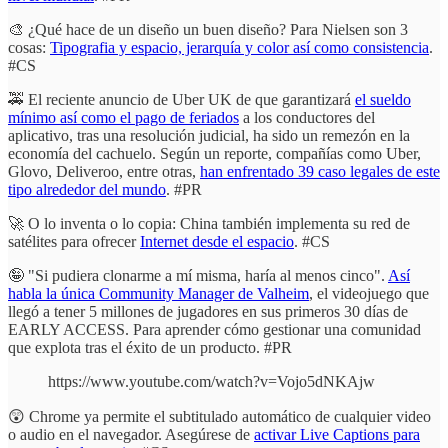
🎨 ¿Qué hace de un diseño un buen diseño? Para Nielsen son 3
cosas:
Tipografia y espacio, jerarquía y color así como consistencia
.
#CS
🚕 El reciente anuncio de Uber UK de que garantizará
el sueldo
mínimo así como el pago de feriados
a los conductores del
aplicativo, tras una resolución judicial, ha sido un remezón en la
economía del cachuelo. Según un reporte, compañías como Uber,
Glovo, Deliveroo, entre otras,
han enfrentado 39 caso legales de este
tipo alrededor del mundo
. #PR
🚀 O lo inventa o lo copia: China también implementa su red de
satélites para ofrecer
Internet desde el espacio
. #CS
🤪 "Si pudiera clonarme a mí misma, haría al menos cinco".
Así
habla la única Community Manager de Valheim
, el videojuego que
llegó a tener 5 millones de jugadores en sus primeros 30 días de
EARLY ACCESS. Para aprender cómo gestionar una comunidad
que explota tras el éxito de un producto. #PR
https://www.youtube.com/watch?v=Vojo5dNKAjw
😲 Chrome ya permite el subtitulado automático de cualquier video
o audio en el navegador. Asegúrese de
activar Live Captions para