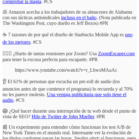
comprobar la magia
. #CS
💩 Amazon acecha a los trabajadores de su almacenes de Alabama
con sus tácticas antisindicales
incluso en el baño
. (Nota publicada en
The Washington Post, cuyo dueño es Jeff Bezos) #PR
☕ 7 razones de por qué el diseño de Starbucks Mobile App es
uno
de los mejores
. #CS
🏃🏼‍♂️ ¿Harto de tantas reuniones por Zoom? Usa
ZoomEscaper.com
para tener la excusa perfecta para escaparte. #PR
https://www.youtube.com/watch?v=r_LhwsMAaAc
👂 El 61% de personas que escucha un pre-roll de audio (los
anuncios antes de que comience el programa) lo recuerda y al 70%
no les parece molesto.
Una ventaja publicitaria que solo tiene el
audio
. #CS
😱 ¿Qué hacer durante una interrupción de tu web desde el punto de
vista de SEO?
Hilo de Twitter de John Mueller
. #PR
📰 Un experimento para entender cómo funcionan los test A/B de
New York Times en el mundo real. Interesante ver la evolución de
los títulos conforme pasan las horas.
Spoiler alert
: sí funcionan, pero