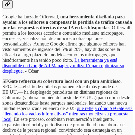
Google ha lanzado Offerwall,
una herramienta diseñada para
ayudar a los editores a compensar la pérdida de tráfico causada
por las respuestas directas de su IA en las búsquedas
. Offerwall
permite a los lectores acceder a contenido mediante micropagos,
encuestas, visualización de anuncios u otras opciones
personalizables. Aunque Google afirma que algunos editores han
visto aumentos de ingresos del 5% al 20%, hay dudas sobre la
eficacia a largo plazo de modelos como los micropagos, que
históricamente han tenido poco éxito.
La herramienta ya está
disponible en Google Ad Manager y utiliza IA para optimizar su
despliegue
. - César
SFGate refuerza su cobertura local con un plan ambicioso
,
SFGate —el sitio de noticias puramente local más grande de
EE.UU.— ha desplegado periodistas en distintas regiones de
California (y ahora también del oeste de EE.UU.) para cubrir desde
zonas desatendidas hasta parques nacionales, lanzando una nueva
unidad especializada en enero de 2025
que refleja cómo SFGate está
“llenando los vacíos informativos” mientras monetiza su propuesta
local
. En este proceso, combinan remuneración inteligente,
expansión territorial y periodismo de profundidad para abordar el
declive de la prensa regional, convirtiendo esta estrategia en un