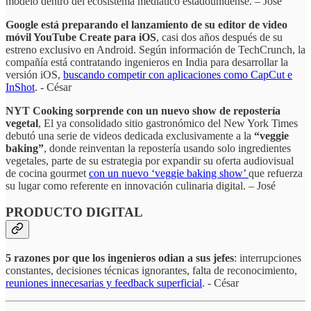
modelo dentro del ecosistema mediático estadounidense. – José
Google está preparando el lanzamiento de su editor de video
móvil YouTube Create para iOS
, casi dos años después de su
estreno exclusivo en Android. Según información de TechCrunch, la
compañía está contratando ingenieros en India para desarrollar la
versión iOS,
buscando competir con aplicaciones como CapCut e
InShot
. - César
NYT Cooking sorprende con un nuevo show de repostería
vegetal
, El ya consolidado sitio gastronómico del New York Times
debutó una serie de videos dedicada exclusivamente a la
“veggie
baking”
, donde reinventan la repostería usando solo ingredientes
vegetales, parte de su estrategia por expandir su oferta audiovisual
de cocina gourmet
con un nuevo ‘veggie baking show’
que refuerza
su lugar como referente en innovación culinaria digital. – José
PRODUCTO DIGITAL
5 razones por que los ingenieros odian a sus jefes
: interrupciones
constantes, decisiones técnicas ignorantes, falta de reconocimiento,
reuniones innecesarias y feedback superficial
. - César