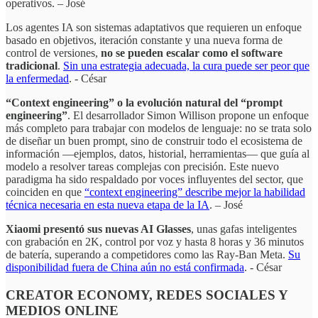
operativos. – José
Los agentes IA son sistemas adaptativos que requieren un enfoque
basado en objetivos, iteración constante y una nueva forma de
control de versiones,
no se pueden escalar como el software
tradicional
.
Sin una estrategia adecuada, la cura puede ser peor que
la enfermedad
. - César
“Context engineering” o la evolución natural del “prompt
engineering”
. El desarrollador Simon Willison propone un enfoque
más completo para trabajar con modelos de lenguaje: no se trata solo
de diseñar un buen prompt, sino de construir todo el ecosistema de
información —ejemplos, datos, historial, herramientas— que guía al
modelo a resolver tareas complejas con precisión. Este nuevo
paradigma ha sido respaldado por voces influyentes del sector, que
coinciden en que
“context engineering” describe mejor la habilidad
técnica necesaria en esta nueva etapa de la IA
. – José
Xiaomi presentó sus nuevas AI Glasses
, unas gafas inteligentes
con grabación en 2K, control por voz y hasta 8 horas y 36 minutos
de batería, superando a competidores como las Ray-Ban Meta.
Su
disponibilidad fuera de China aún no está confirmada
. - César
CREATOR ECONOMY, REDES SOCIALES Y
MEDIOS ONLINE