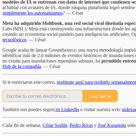
modelos de IA se entrenan con datos de internet que contienen se
al hablar con avatares de IA, donde ninguna plataforma logró sentirs
simplemente los automatizamos
? — César
Meta ha adquirido Moltbook, una red social viral diseñada espec
Labs (MSL). Meta está construyendo una infraestructura donde los age
creando un ecosistema social paralelo para inteligencias artificiale
tecnológicos
. — César
Google acaba de lanzar Groundsource, una nueva metodología impulsad
identificar más de 2.6 millones de eventos históricos de inundacione
no existía para inundaciones repentinas urbanas, ha
permitido entren
Hub de la compañía
. — César
Si te reenviaron este correo,
regístrate aquí para recibirlo semanalmen
Suscribirse
También nos puedes seguir
en LinkedIn
o visitar nuestra web:
indexa
Cada fin de semana,
César Soplín,
Pedro Rivas
y
José Kusunoki
selec