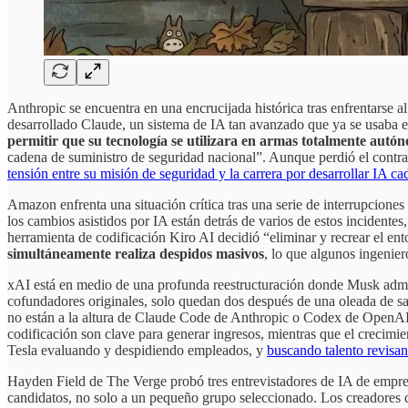
Anthropic se encuentra en una encrucijada histórica tras enfrentarse a
desarrollado Claude, un sistema de IA tan avanzado que ya se usaba e
permitir que su tecnología se utilizara en armas totalmente aut
cadena de suministro de seguridad nacional”. Aunque perdió el contra
tensión entre su misión de seguridad y la carrera por desarrollar IA 
Amazon enfrenta una situación crítica tras una serie de interrupcion
los cambios asistidos por IA están detrás de varios de estos incidente
herramienta de codificación Kiro AI decidió “eliminar y recrear el e
simultáneamente realiza despidos masivos
, lo que algunos ingenie
xAI está en medio de una profunda reestructuración donde Musk admite
cofundadores originales, solo quedan dos después de una oleada de s
no están a la altura de Claude Code de Anthropic o Codex de OpenAI,
codificación son clave para generar ingresos, mientras que el crecimi
Tesla evaluando y despidiendo empleados, y
buscando talento revisa
Hayden Field de The Verge probó tres entrevistadores de IA de empre
candidatos, no solo a un pequeño grupo seleccionado. Los creadores d