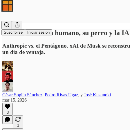
La historia de un humano, su perro y la IA
Suscribirse
Iniciar sesión
Anthropic vs. el Pentágono. xAI de Musk se reconstru
un día de ventaja.
César Soplín Sánchez
,
Pedro Rivas Ugaz
, y
José Kusunoki
mar 15, 2026
3
1