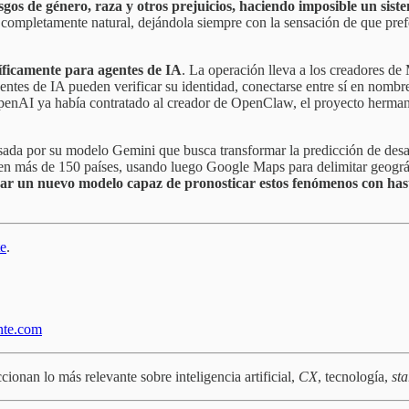
sgos de género, raza y otros prejuicios, haciendo imposible un sis
e completamente natural, dejándola siempre con la sensación de que pref
íficamente para agentes de IA
. La operación lleva a los creadores de
ntes de IA pueden verificar su identidad, conectarse entre sí en nomb
s. OpenAI ya había contratado al creador de OpenClaw, el proyecto her
a por su modelo Gemini que busca transformar la predicción de desastr
s en más de 150 países, usando luego Google Maps para delimitar geográ
ar un nuevo modelo capaz de pronosticar estos fenómenos con hast
te
.
nte.com
cionan lo más relevante sobre inteligencia artificial,
CX
, tecnología,
sta