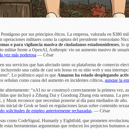
l Pentágono por sus principios éticos. La empresa, valorada en $380 mil
n operaciones militares como la captura del presidente venezolano Nic
ónomas o para vigilancia masiva de ciudadanos estadounidenses
, lo 
to militar frente a OpenAI, Anthropic vio un aumento masivo de usuario
cada vez más poderosa
— César
es en sus servicios que han afectado tanto su plataforma de comercio 
s, incluyendo una caída de casi seis horas en su sitio web y una interr
ntorno”. Lo polémico aquí es que
Amazon ha estado desplegando activa
ros señalan como causa del aumento en incidentes críticos,
aunque la em
 abiertamente: “xAI no se construyó correctamente la primera vez, así
alidas que incluyó a Zihang Dai y Guodong Zhang esta semana. La presió
 y Musk reconoce que necesitan ponerse al día para mediados de año. E
ento inicial de Grok se basó en regulaciones laxas sobre contenido sexu
ndo solicitudes de empleo anteriormente rechazadas
. — César
sas como CodeSignal, Humanly y Eightfold, que prometen revolucionar 
e estas herramientas argumentan que reducen los prejuicios humanos al a