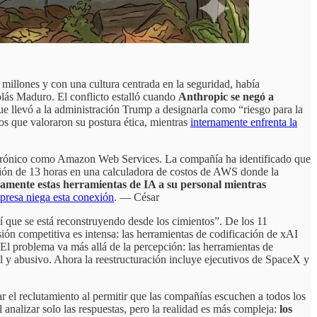
 millones y con una cultura centrada en la seguridad, había
olás Maduro. El conflicto estalló cuando
Anthropic se negó a
que llevó a la administración Trump a designarla como “riesgo para la
s que valoraron su postura ética, mientras
internamente enfrenta la
electrónico como Amazon Web Services. La compañía ha identificado que
upción de 13 horas en una calculadora de costos de AWS donde la
mente estas herramientas de IA a su personal mientras
presa niega esta conexión
. — César
 que se está reconstruyendo desde los cimientos”. De los 11
n competitiva es intensa: las herramientas de codificación de xAI
l problema va más allá de la percepción: las herramientas de
al y abusivo. Ahora la reestructuración incluye ejecutivos de SpaceX y
el reclutamiento al permitir que las compañías escuchen a todos los
nalizar solo las respuestas, pero la realidad es más compleja:
los