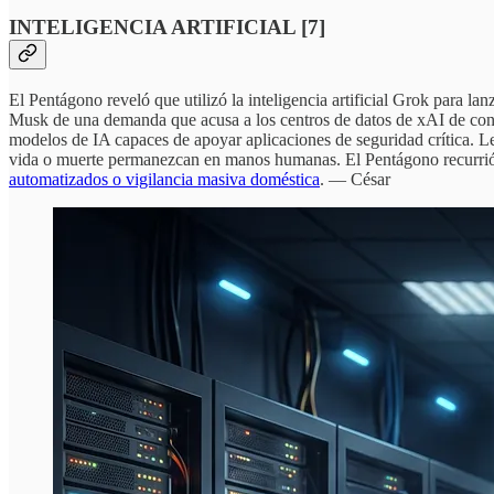
INTELIGENCIA ARTIFICIAL [7]
El Pentágono reveló que utilizó la inteligencia artificial Grok para l
Musk de una demanda que acusa a los centros de datos de xAI de con
modelos de IA capaces de apoyar aplicaciones de seguridad crítica. Leg
vida o muerte permanezcan en manos humanas. El Pentágono recurrió a
automatizados o vigilancia masiva doméstica
. — César