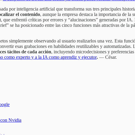
a por inteligencia artificial que transforma sus tres principales histor
calizar el contenido
, aunque la empresa destaca la importancia de la s
 que enfrentó críticas por errores y “alucinaciones” generadas por IA.
ief” se ha posicionado entre las cinco funciones más atractivas de la p
tos simplemente observando al usuario realizarlos una vez. Esta funci
onvertir esas grabaciones en habilidades reutilizables y automatizadas
ices tácitos de cada acción
, incluyendo microdecisiones y preferencias 
o como experto y a la IA como aprendiz y ejecutor
.
— César.
oogle
 con Nvidia