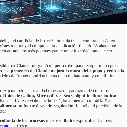
nteligencia artificial de SpaceX formada tras la compra de xAI en
nfraestructura y el cómputo a una aplicación final de IA altamente
o de crear modelos más potentes para competir verdaderamente con
la
sistido por Claude programó un perro robot para recuperar una pelota
go.
La presencia de Claude mejoró la moral del equipo y redujo la
elos de frontera podrían interactuar con hardware y contribuir a la
usan IA para todo”, la realidad muestra un panorama de consumo
o.
Datos de Gallup, Microsoft y el Searchlight Institute indican
 hacia la IA, especialmente la “ira”, ha aumentado un 40%.
Las
 alimenta un fuerte deseo de regulación.
La utilidad percibida de la
sar
rofunda de los procesos y los resultados esperados
. La mera
ucente
. — César