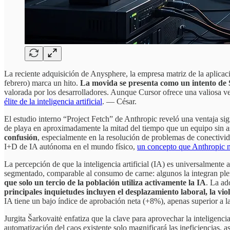
La reciente adquisición de Anysphere, la empresa matriz de la aplicac
febrero) marca un hito.
La movida se presenta como un intento de 
valorada por los desarrolladores. Aunque Cursor ofrece una valiosa v
élite de la inteligencia artificial
. — César.
El estudio interno “Project Fetch” de Anthropic reveló una ventaja si
de playa en aproximadamente la mitad del tiempo que un equipo sin a
confusión
, especialmente en la resolución de problemas de conectivid
I+D de IA autónoma en el mundo físico,
un concepto que Anthropic n
La percepción de que la inteligencia artificial (IA) es universalment
segmentado, comparable al consumo de carne: algunos la integran plen
que solo un tercio de la población utiliza activamente la IA
. La ad
principales inquietudes incluyen el desplazamiento laboral, la vi
IA tiene un bajo índice de aprobación neta (+8%), apenas superior a l
Jurgita Šarkovaitė enfatiza que la clave para aprovechar la inteligenci
automatización del caos existente solo magnificará las ineficiencias, a