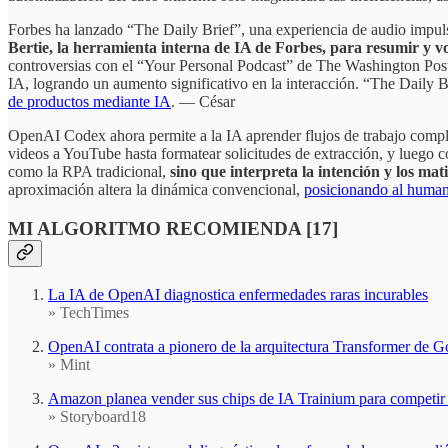
Forbes ha lanzado “The Daily Brief”, una experiencia de audio impulsad
Bertie, la herramienta interna de IA de Forbes, para resumir y vo
controversias con el “Your Personal Podcast” de The Washington Post,
IA, logrando un aumento significativo en la interacción. “The Daily Br
de productos mediante IA
. — César
OpenAI Codex ahora permite a la IA aprender flujos de trabajo comple
videos a YouTube hasta formatear solicitudes de extracción, y luego c
como la RPA tradicional,
sino que interpreta la intención y los mat
aproximación altera la dinámica convencional,
posicionando al human
MI ALGORITMO RECOMIENDA [17]
La IA de OpenAI diagnostica enfermedades raras incurables
» TechTimes
OpenAI contrata a pionero de la arquitectura Transformer de G
» Mint
Amazon planea vender sus chips de IA Trainium para competir
» Storyboard18