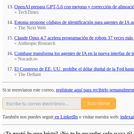
OpenAI prepara GPT-5.6 con mejoras y corrección de alineaci
» TechTimes
Estonia propone códigos de identificación para agentes de IA 
» The Next Web
Claude Opus 4.7 acelera programación de robots 37 veces más
» Anthropic Research
Coinbase transforma los agentes de IA en la nueva interfaz de t
» Nocash.ro
El Congreso de EE. UU. prohíbe el dólar digital de la Fed hast
» The Defiant
Si te reenviaron este correo,
regístrate aquí para recibirlo semanalmen
Suscribirse
También nos puedes seguir
en LinkedIn
o visitar nuestra web:
indexa
¿Te gustó lo que leíste? ¡No te lo guardes solo para ti