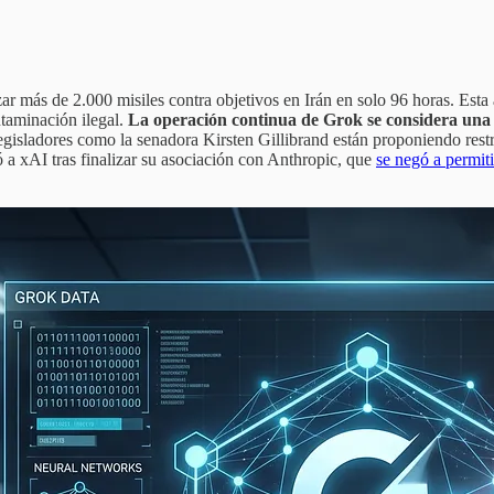
anzar más de 2.000 misiles contra objetivos en Irán en solo 96 horas. Est
taminación ilegal.
La operación continua de Grok se considera una 
isladores como la senadora Kirsten Gillibrand están proponiendo restric
 xAI tras finalizar su asociación con Anthropic, que
se negó a permit