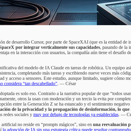
ión de desarrollo Cursor, por parte de SpaceXAI (que es la entidad de i
SpaceX por integrar verticalmente sus capacidades
, pasando de la i
entaja en la interacción con usuarios, la compañía aún tiene el desafí
gnificativa del modelo de IA Claude en tareas de robótica. Un equipo a
sistencia, completando más tareas y escribiendo nueve veces más códi
ad y acceso a sensores. Este estudio, aunque limitado, sugiere cómo mod
o considera “tan descabellado”
. — César
e adoptada es solo eso. Contrario a la narrativa popular de que “todos 
amente, otros la usan con moderación y un tercio la evita por complet
opción entre la Generación Z se ha estancado y el sentimiento negativo
olación de la privacidad y la propagación de desinformación, lo que
as redes sociales y
muy por debajo de tecnologías ya establecidas
. — Cé
a artificial no reside en “prompts mágicos”, sino en
una reevaluación p
sí
la adopción de IA sin una estrategia crítica puede resultar contraprod