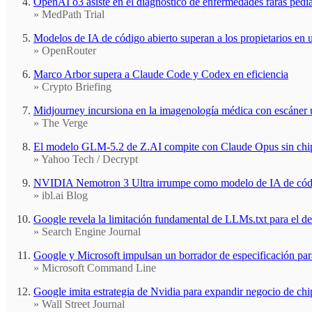
OpenAI o3 asiste en el diagnóstico de enfermedades raras pediá
» MedPath Trial
Modelos de IA de código abierto superan a los propietarios en 
» OpenRouter
Marco Arbor supera a Claude Code y Codex en eficiencia
» Crypto Briefing
Midjourney incursiona en la imagenología médica con escáner 
» The Verge
El modelo GLM-5.2 de Z.AI compite con Claude Opus sin chi
» Yahoo Tech / Decrypt
NVIDIA Nemotron 3 Ultra irrumpe como modelo de IA de códig
» ibl.ai Blog
Google revela la limitación fundamental de LLMs.txt para el de
» Search Engine Journal
Google y Microsoft impulsan un borrador de especificación par
» Microsoft Command Line
Google imita estrategia de Nvidia para expandir negocio de chi
» Wall Street Journal