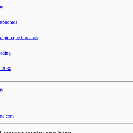
ón
autónomos
 rápido que humanos
rading
a 2030
te
.
nte.com
! Comparte nuestro newsletter: