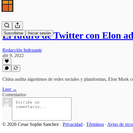
El futuro de Twitter con Elon 
Suscribirse
Iniciar sesión
Redacción Indexante
abr 9, 2022
China audita algoritmos de redes sociales y plataformas, Elon Musk co
Leer →
Comentarios
© 2026 Cesar Soplin Sanchez
·
Privacidad
∙
Términos
∙
Aviso de reco