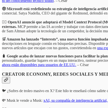
ni del conocimiento técnico sólido
. – César
🤑 Microsoft está redefiniendo su estrategia de inteligencia artif
comercial. Satya Nadella, CEO del gigante de Redmond, defendió en u
👍🏽 OpenAI anunció que adoptará el Model Context Protocol (MCP)
externas.
MCP permite a las IA acceder y trabajar con datos directame
de Sam Altman adopte la tecnología de un competidor, la decisión mue
🛒 Amazon ha lanzado “Interests”, una nueva función impulsada
descripciones en lenguaje común en búsquedas precisas. Disponible p
nuevos artículos que encajan con tus gustos, convirtiendola en
una ex
🧳 Google acaba de lanzar nuevas funciones para facilitar la pl
personalizado, guardar lugares en un mapa interactivo, rastrear precios 
ahora están disponibles para usuarios de EE.UU.
– César
CREATOR ECONOMY, REDES SOCIALES Y ME
🐦 ¿Sufres de troleo masivo en X? Este hilo te enseñará cómo salirte d
💸 Musk le vende a Musk:
xAI, su compañía de inteligencia artificia