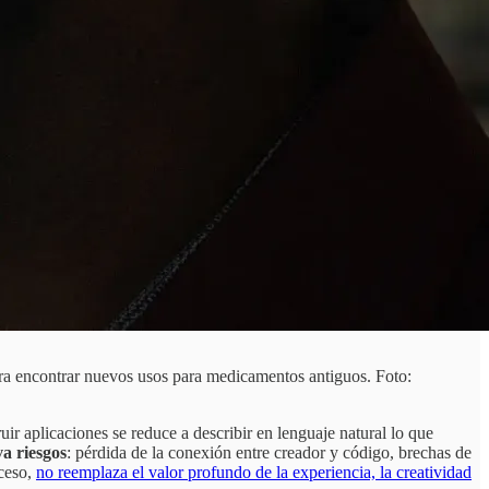
ara encontrar nuevos usos para medicamentos antiguos. Foto:
uir aplicaciones se reduce a describir en lenguaje natural lo que
a riesgos
: pérdida de la conexión entre creador y código, brechas de
cceso,
no reemplaza el valor profundo de la experiencia, la creatividad