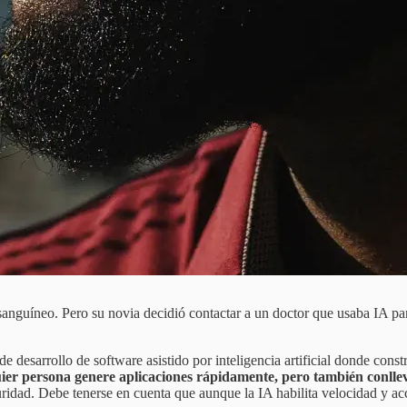
sanguíneo. Pero su novia decidió contactar a un doctor que usaba IA p
 desarrollo de software asistido por inteligencia artificial donde constr
ier persona genere aplicaciones rápidamente, pero también conllev
uridad. Debe tenerse en cuenta que aunque la IA habilita velocidad y a