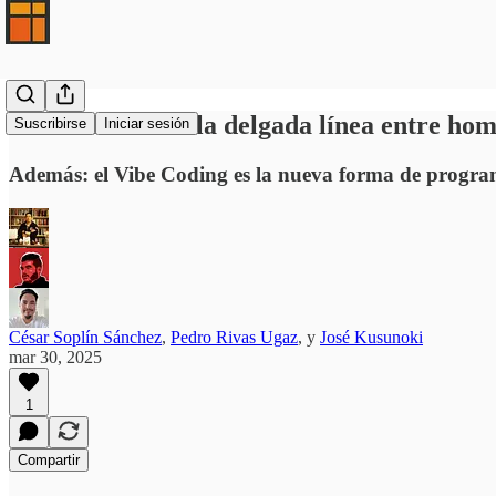
El estilo Ghibli: la delgada línea entre ho
Suscribirse
Iniciar sesión
Además: el Vibe Coding es la nueva forma de program
César Soplín Sánchez
,
Pedro Rivas Ugaz
, y
José Kusunoki
mar 30, 2025
1
Compartir