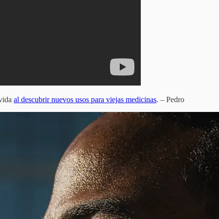
 vida
al descubrir nuevos usos para viejas medicinas
. – Pedro