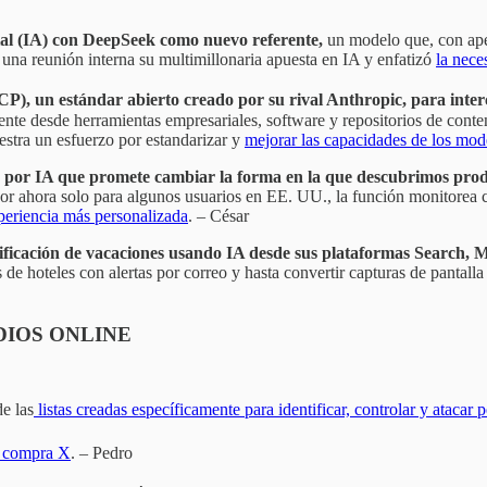
icial (IA) con DeepSeek como nuevo referente,
un modelo que, con ape
na reunión interna su multimillonaria apuesta en IA y enfatizó
la nece
, un estándar abierto creado por su rival Anthropic, para intercon
nte desde herramientas empresariales, software y repositorios de conten
stra un esfuerzo por estandarizar y
mejorar las capacidades de los mod
 por IA que promete cambiar la forma en la que descubrimos prod
or ahora solo para algunos usuarios en EE. UU., la función monitorea
periencia más personalizada
. – César
anificación de vacaciones usando IA desde sus plataformas Search,
de hoteles con alertas por correo y hasta convertir capturas de pantalla e
DIOS ONLINE
e las
listas creadas específicamente para identificar, controlar y atacar 
l, compra X
. – Pedro