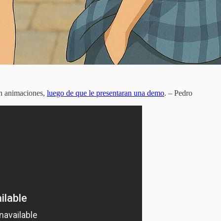
n animaciones,
luego de que le presentaran una demo
. – Pedro