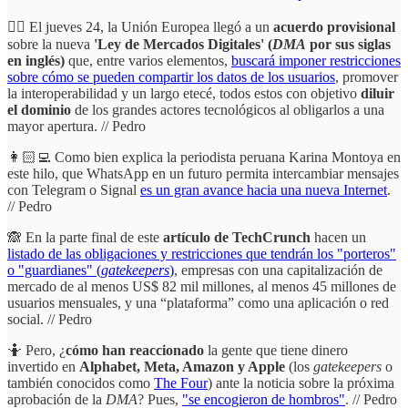
✊🏾 El jueves 24, la Unión Europea llegó a un
acuerdo provisional
sobre la nueva
'Ley de Mercados Digitales' (
DMA
por sus siglas
en inglés)
que, entre varios elementos,
buscará imponer restricciones
sobre cómo se pueden compartir los datos de los usuarios
, promover
la interoperabilidad y un largo etecé, todos estos con objetivo
diluir
el dominio
de los grandes actores tecnológicos al obligarlos a una
mayor apertura. // Pedro
👩🏻‍💻 Como bien explica la periodista peruana Karina Montoya en
este hilo, que WhatsApp en un futuro permita intercambiar mensajes
con Telegram o Signal
es un gran avance hacia una nueva Internet
.
// Pedro
🙈 En la parte final de este
artículo de TechCrunch
hacen un
listado de las obligaciones y restricciones que tendrán los "porteros"
o "guardianes" (
gatekeepers
)
, empresas con una capitalización de
mercado de al menos US$ 82 mil millones, al menos 45 millones de
usuarios mensuales, y una “plataforma” como una aplicación o red
social. // Pedro
🤷 Pero, ¿
cómo han reaccionado
la gente que tiene dinero
invertido en
Alphabet, Meta, Amazon y Apple
(los
gatekeepers
o
también conocidos como
The Four
) ante la noticia sobre la próxima
aprobación de la
DMA
? Pues,
"se encogieron de hombros"
. // Pedro