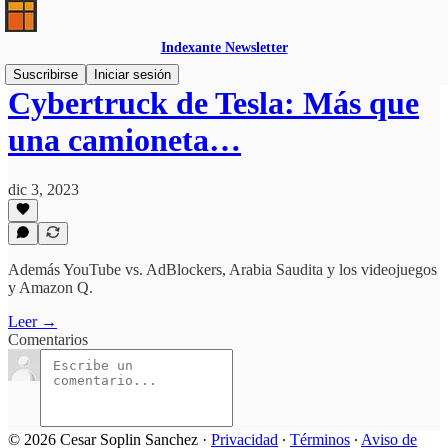
Indexante Newsletter
Suscribirse
Iniciar sesión
Cybertruck de Tesla: Más que
una camioneta…
dic 3, 2023
Además YouTube vs. AdBlockers, Arabia Saudita y los videojuegos
y Amazon Q.
Leer →
Comentarios
© 2026 Cesar Soplin Sanchez
·
Privacidad
∙
Términos
∙
Aviso de