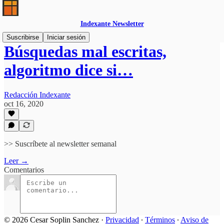
Indexante Newsletter
Suscribirse
Iniciar sesión
Búsquedas mal escritas,
algoritmo dice si…
Redacción Indexante
oct 16, 2020
>> Suscríbete al newsletter semanal
Leer →
Comentarios
© 2026 Cesar Soplin Sanchez
·
Privacidad
∙
Términos
∙
Aviso de